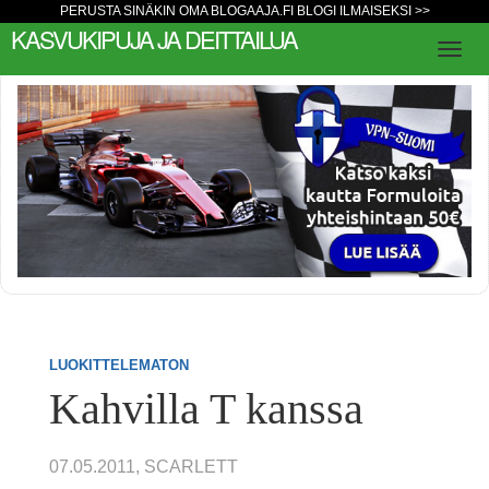
PERUSTA SINÄKIN OMA BLOGAAJA.FI BLOGI ILMAISEKSI >>
KASVUKIPUJA JA DEITTAILUA
LUOKITTELEMATON
Kahvilla T kanssa
07.05.2011, SCARLETT