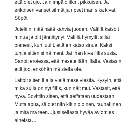
että olet ujo. Ja niimpä olitkin, pikkuisen. Ja
erikoisen väriset silmät ja ripset ihan sika kivat.
Söpöt.
Juteltiin, niitä näitä kahvia juoden. Välillä katsoit
minua ja olit jännittynyt. Välillä hymyilit sillai
pienesti, kun luulit, että en katso sinua. Kaksi
tuntia sitten siinä meni. Jäi ihan kiva fiilis susta.
Sanoit erotessa, että mesetellään illalla. Vastasin,
että joo, enköhän mä siellä ole.
Laitoit sitten illalla vielä mese viestiä. Kysyin, että
mikä sulla on nyt fiilis, kun näit mut. Vastasit, että
hyvä. Sovittiin sitten, että treffataan uudestaan.
Mutta apua, sä olet niin kiltin oloinen, rauhallinen
ja mitä mä teen…just sellasta hyvää aviomies
aineista…